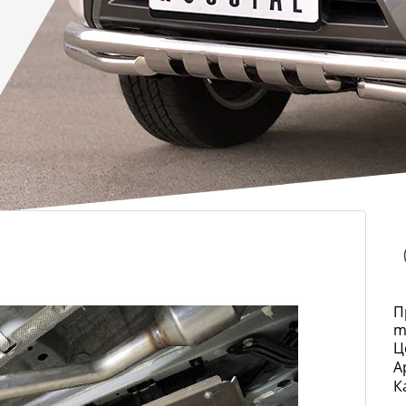
П
m
Ц
А
К