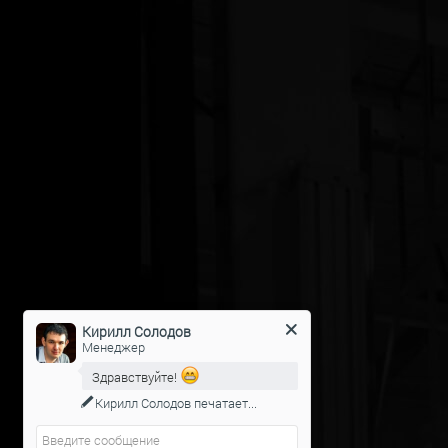
Кирилл Солодов
Менеджер
Здравствуйте!
Кирилл Солодов
печатает...