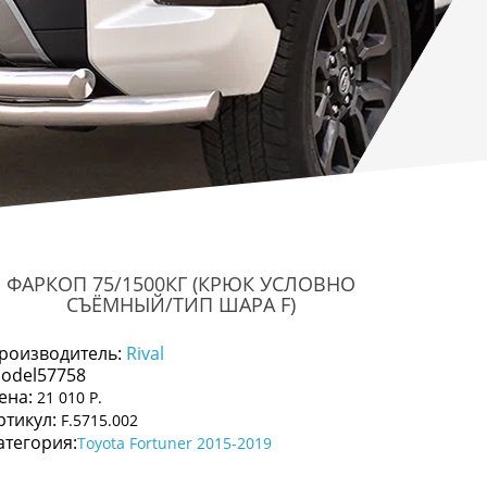
ФАРКОП 75/1500КГ (КРЮК УСЛОВНО
СЪЁМНЫЙ/ТИП ШАРА F)
роизводитель:
Rival
odel57758
ена:
21 010 Р.
ртикул:
F.5715.002
атегория:
Toyota Fortuner 2015-2019