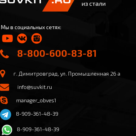
из стали
Мы в социальных сетях:
8-800-600-83-81
г. Димитровград, ул. Промышленная 26 а
info@suvkit.ru
manager_obves1
8-909-361-48-39
8-909-361-48-39