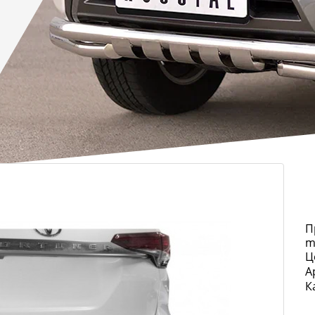
П
m
Ц
А
К