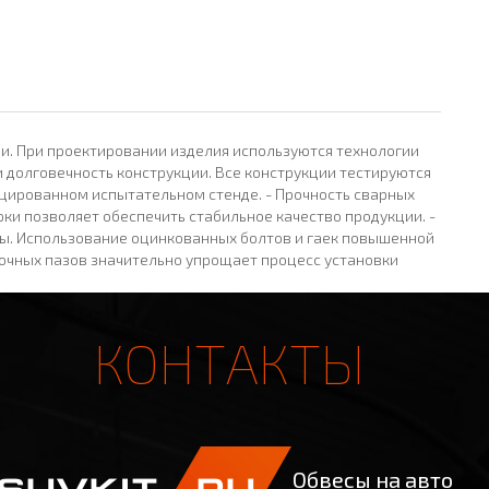
и. При проектировании изделия используются технологии
 долговечность конструкции. Все конструкции тестируются
цированном испытательном стенде. - Прочность сварных
ки позволяет обеспечить стабильное качество продукции. -
зы. Использование оцинкованных болтов и гаек повышенной
вочных пазов значительно упрощает процесс установки
КОНТАКТЫ
Обвесы на авто