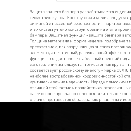
Защита заднего бампера разрабатывается индивид
геометрию кузова. Конструкция изделия предусмат
активной и пассивной безопасности – парктроников
этих систем учтено конструкторами на этапе прое
бампера: Защитная функция - защита бампера авто
Толщина материала и форма изделий подобрана так
препятствием, вся разрушающая энергия поглощалас
элементы, а негативный, разрушающий эффект от 
функция - создает презентабельный внешний вид а
изготовлении используется тонкостенная круглая тр
соответствует российскому аналогу - марке 08Х18
наиболее востребованной коррозионностойкой сталь
критически важна надежность. Наряду с высокими 
отличной стойкостью к воздействиям агрессивных с
на ее основе прекрасно переносят длительное сопр
отлично противостоя образованию ржавчины и кор