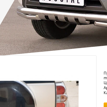
П
m
Ц
А
К