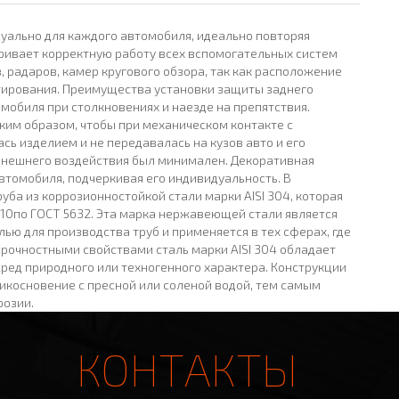
уально для каждого автомобиля, идеально повторяя
ривает корректную работу всех вспомогательных систем
, радаров, камер кругового обзора, так как расположение
ктирования. Преимущества установки защиты заднего
мобиля при столкновениях и наезде на препятствия.
им образом, чтобы при механическом контакте с
ь изделием и не передавалась на кузов авто и его
внешнего воздействия был минимален. Декоративная
втомобиля, подчеркивая его индивидуальность. В
уба из коррозионностойкой стали марки AISI 304, которая
Н10по ГОСТ 5632. Эта марка нержавеющей стали является
ю для производства труб и применяется в тех сферах, где
прочностными свойствами сталь марки AISI 304 обладает
ред природного или техногенного характера. Конструкции
икосновение с пресной или соленой водой, тем самым
розии.
КОНТАКТЫ